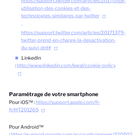
https://support.twitter.com/articles/20170518-
utilisation-des-cookies-et-des-
technologies-similaires-par-twitter
https://support.twitter.com/articles/20171379-
twitter-prend-en-charge-la-desactivation-
du-suivi-dnt#
LinkedIn
:
http://www.linkedin.com/legal/cookie-policy
Paramétrage de votre smartphone
Pour iOS™ :
https://support.apple.com/fr-
fr/HT201265
Pour Android™
:
https://support.google.com/accounts/answer/32050?