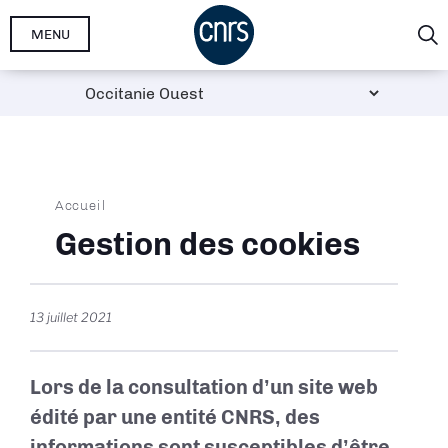
Aller
MENU
au
contenu
principal
Fil
Accueil
d'Ariane
Gestion des cookies
13 juillet 2021
Lors de la consultation d’un site web
édité par une entité CNRS, des
informations sont susceptibles d’être