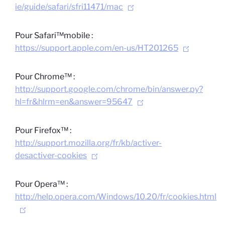
ie/guide/safari/sfri11471/mac
Pour Safari™mobile :
https://support.apple.com/en-us/HT201265
Pour Chrome™ :
http://support.google.com/chrome/bin/answer.py?
hl=fr&hlrm=en&answer=95647
Pour Firefox™ :
http://support.mozilla.org/fr/kb/activer-
desactiver-cookies
Pour Opera™ :
http://help.opera.com/Windows/10.20/fr/cookies.html