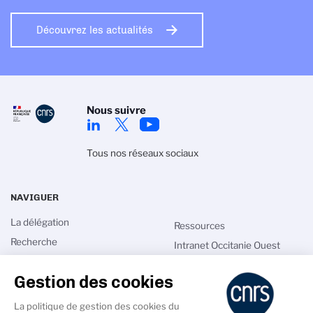
Découvrez les actualités
Nous suivre
Tous nos réseaux sociaux
NAVIGUER
La délégation
Ressources
Recherche
Intranet Occitanie Ouest
Innovation
Emploi
Gestion des cookies
Talents
Annuaires
Actualités
Covid19
La politique de gestion des cookies du