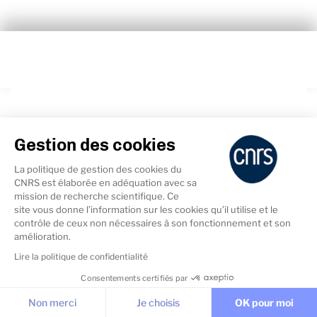
Exposition itinérante :
Gestion des cookies
Femmes en sciences
La politique de gestion des cookies du
CNRS est élaborée en adéquation avec sa
Les métiers scientifiques et techniques
mission de recherche scientifique. Ce
site vous donne l’information sur les cookies qu’il utilise et le
sont, à tort, encore trop souvent
contrôle de ceux non nécessaires à son fonctionnement et son
considérés comme des métiers masculins.
amélioration.
Lire la politique de confidentialité
Consentements certifiés par
Cookies & Services
Non merci
Je choisis
OK pour moi