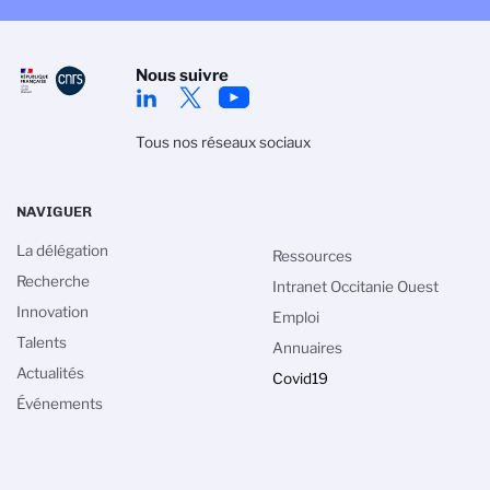
Nous suivre
Tous nos réseaux sociaux
NAVIGUER
La délégation
Ressources
Recherche
Intranet Occitanie Ouest
Innovation
Emploi
Talents
Annuaires
des cookies
Actualités
Covid19
gestion des cookies du CNRS est élaborée en
Événements
sa mission de recherche scientifique. Ce site
rmation sur les cookies qu’il utilise et le contrôle
essaires à son fonctionnement et son