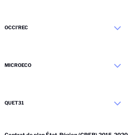
OCCI'REC
MICROECO
QUET31
Contrat de plan État-Région (CPER) 2015-2020