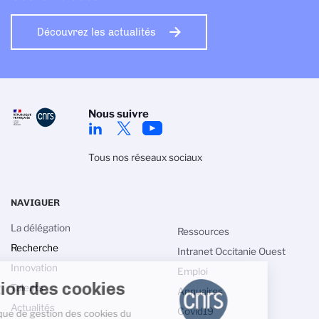
Découvrez les actualités
Nous suivre
Tous nos réseaux sociaux
NAVIGUER
La délégation
Ressources
Recherche
Intranet Occitanie Ouest
Innovation
Emploi
Gestion des cookies
Talents
Annuaires
Actualités
Covid19
La politique de gestion des cookies du