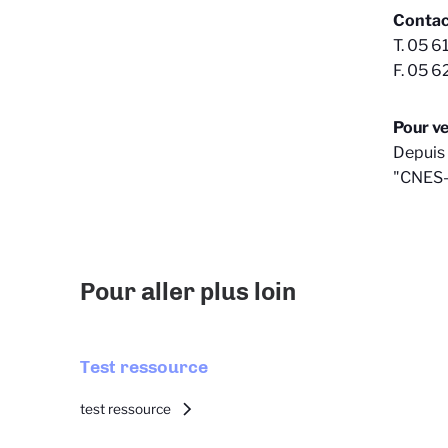
Contac
T. 05 6
F. 05 6
Pour v
Depuis 
"CNES-I
Pour aller plus loin
Test ressource
test ressource