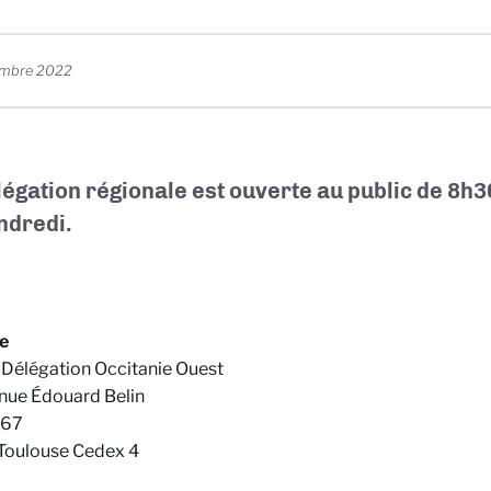
embre 2022
légation régionale est ouverte au public de
8h3
ndredi.
e
Délégation Occitanie Ouest
nue Édouard Belin
367
Toulouse Cedex 4