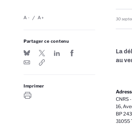
A
A
-
+
30 sept
Partager ce contenu
La dé
au ve
Imprimer
Adress
CNRS - 
16, Ave
BP 24
31055 