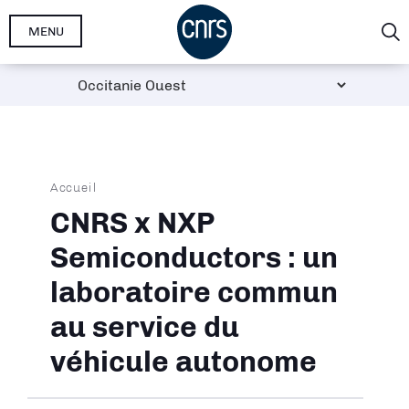
Aller
MENU
au
contenu
principal
Fil
Accueil
d'Ariane
CNRS x NXP
Semiconductors : un
laboratoire commun
au service du
véhicule autonome