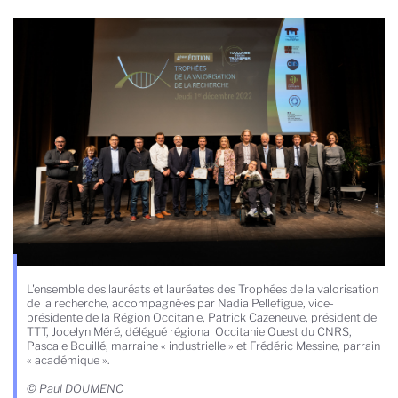
L'ensemble des lauréats et lauréates des Trophées de la valorisation
de la recherche, accompagné·es par Nadia Pellefigue, vice-
présidente de la Région Occitanie, Patrick Cazeneuve, président de
TTT, Jocelyn Méré, délégué régional Occitanie Ouest du CNRS,
Pascale Bouillé, marraine « industrielle » et Frédéric Messine, parrain
« académique ».
© Paul DOUMENC