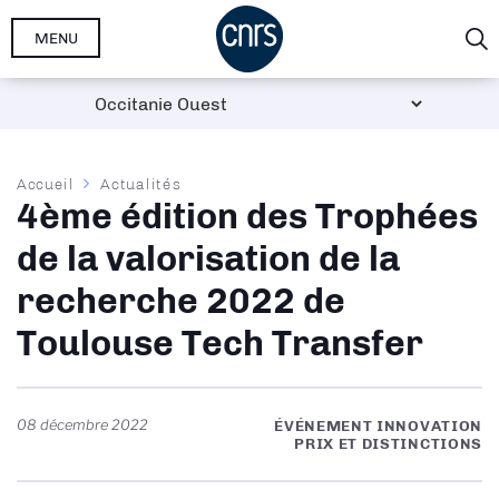
Aller
MENU
au
contenu
principal
Fil
Accueil
Actualités
4ème édition des Trophées
d'Ariane
de la valorisation de la
recherche 2022 de
Toulouse Tech Transfer
08 décembre 2022
ÉVÉNEMENT INNOVATION
PRIX ET DISTINCTIONS