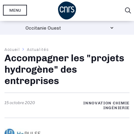
Aller
MENU
au
contenu
principal
Fil
Accueil
Actualités
Accompagner les "projets
d'Ariane
hydrogène" des
entreprises
15 octobre 2020
INNOVATION CHIMIE
INGÉNIERIE