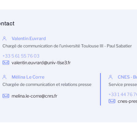
ntact
Valentin Euvrard
Chargé de communication de l'université Toulouse III - Paul Sabatier
+33 5 61 55 76 03
valentin.euvrard@univ-tlse3.fr
Mélina Le Corre
CNES - B
Chargée de communication et relations presse
Service presse
+33 1 44 76 
melina.le-corre@cnrs.fr
cnes-pre