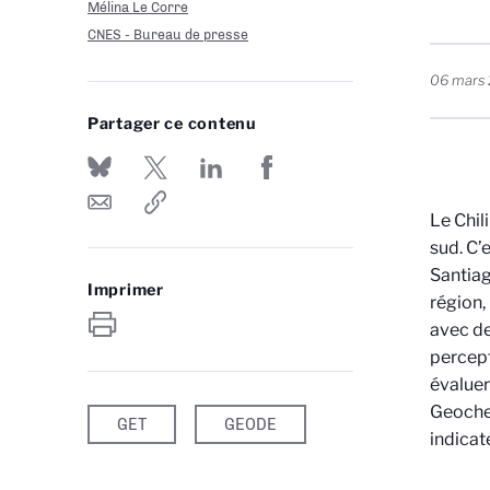
Mélina Le Corre
CNES - Bureau de presse
06 mars
Partager ce contenu
Le Chil
sud. C’
Santiag
Imprimer
région,
avec de
percept
évaluer
Geochem
GET
GEODE
indicate