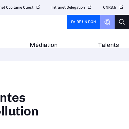
net Occitanie Ouest
Intranet Délégation
CNRS.fr
FAIRE UN DON
Médiation
Talents
antes
llution