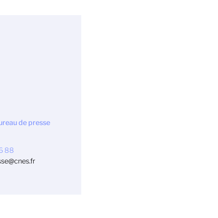
ureau de presse
76 88
sse@cnes.fr