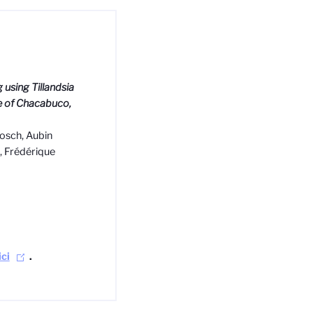
 using Tillandsia
ce of Chacabuco,
osch, Aubin
, Frédérique
ici
.