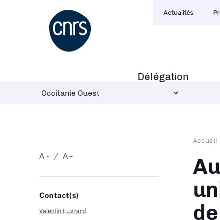
Navigation
Aller
Actualités
Pr
secondaire
au
contenu
principal
Délégation
Navigation
principale
Fil
Accueil
d'Ari
A
A
-
+
Au
un
Contact(s)
de 
Valentin Euvrard