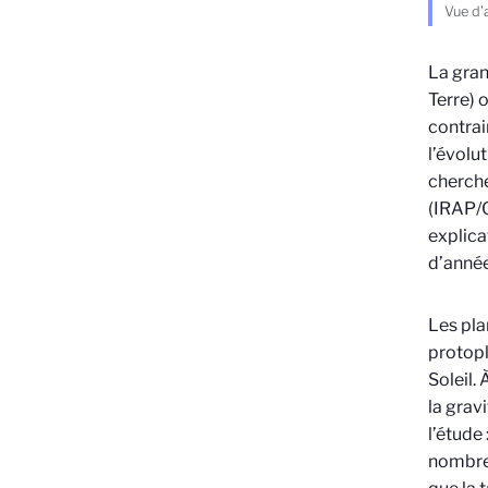
Vue d’
La gran
Terre) o
contrai
l’évolu
cherche
(IRAP/O
explica
d’année
Les pla
protopl
Soleil.
la grav
l’étude
nombreu