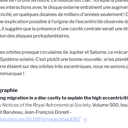
aille de l’orbite terrestre. Le résultat est clair : lorsque la pla
 les interactions avec le disque externe entrainent une augmen
tricité, en quelques dizaines de milliers d’années seulement !
e explication possible à l’origine de l’excentricité observée 
, il suggère que la présence d’une cavité centrale serait une 
tion des disques protoplanétaires.
es orbites presque circulaires de Jupiter et Saturne, ce mécan
 Système solaire. C’est plutôt une bonne nouvelle : si les pla
erre étaient sur des orbites très excentriques, nous ne serion
 remarquer !
graphie
ing migration in a disc cavity to explain the high eccentricit
 Notices of the Royal Astronomical Society
, Volume 500, Issu
 Baruteau, Jean-François Donati -
tps://doi.org/10.1093/mnras/staa3397