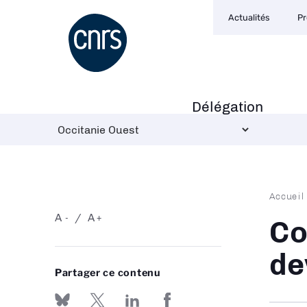
Navigation
Aller
Actualités
Pr
secondaire
au
contenu
principal
Délégation
Navigation
principale
Fil
Accueil
d'Ari
A
A
-
+
Co
de
Partager ce contenu