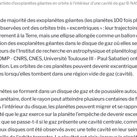
artiste d’exoplanètes géantes en orbite à l'intérieur d'une cavité de gaz © 
de majorité des exoplanètes géantes (les planètes 100 fois pl
bservées ont des orbites très « excentriques » : leur trajectoire
rement à la Terre, mais une ellipse allongée comme un ballon 
tion des exoplanètes géantes dans le disque de gaz où elles se
urs de l’Institut de recherche en astrophysique et planétolog
MP - CNRS, CNES, Université Toulouse III - Paul Sabatier) on
tion. Les orbites de ces planètes peuvent devenir excentrique
s lorsqu’elles tombent dans une région vide de gaz (cavité).
nètes se forment dans un disque de gaz et de poussière autour 
anétaire, dont le rayon peut atteindre plusieurs centaines de f
 À l’intérieur du disque, les planètes peuvent migrer et se rappr
ité que le gaz exerce sur la planète l’empêche de devenir excen
 : que se passe-t-il si le gaz présente une cavité centrale, co
x disques ont été observés avec une telle cavité en leur sein