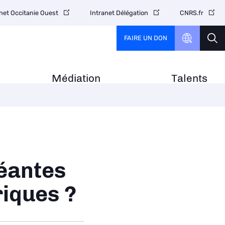
net Occitanie Ouest
Intranet Délégation
CNRS.fr
FAIRE UN DON
Médiation
Talents
éantes
riques ?