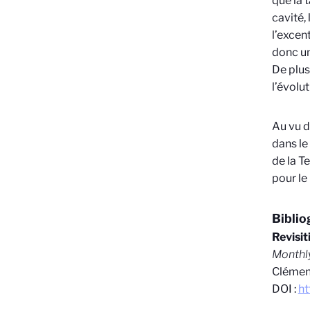
que la t
cavité,
l’excen
donc un
De plus
l’évolu
Au vu d
dans le
de la T
pour le
Biblio
Revisit
Monthly
Clément
DOI :
ht