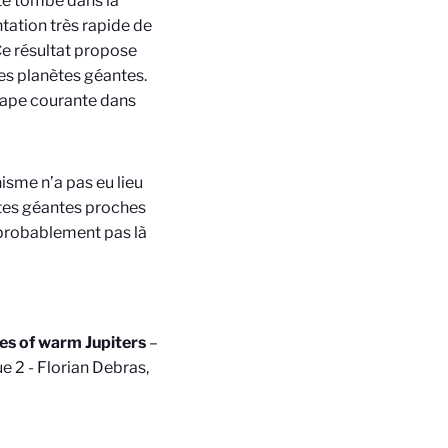
nète tombe dans la
tation très rapide de
 Ce résultat propose
des planètes géantes.
étape courante dans
isme n’a pas eu lieu
nètes géantes proches
s probablement pas là
ies of warm Jupiters
–
e 2 - Florian Debras,