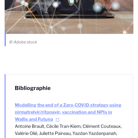
© Adobe stock
Bibliographie
Modelling the end of a Zero-COVID strategy using
nirmatrelvir/ritonavir, vaccination and NPIs in
Wallis and Futuna
Antoine Brault, Cécile Tran-Kiem, Clément Couteaux,
Valérie Olié, Juliette Paireau, Yazdan Yazdanpanah,