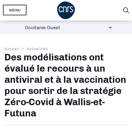
Aller
MENU
au
contenu
principal
Fil
Accueil
Actualités
Des modélisations ont
d'Ariane
évalué le recours à un
antiviral et à la vaccination
pour sortir de la stratégie
Zéro-Covid à Wallis-et-
Futuna