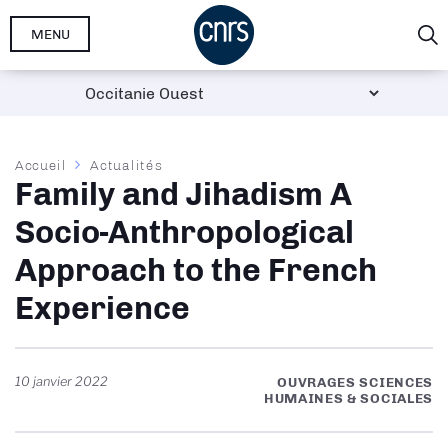
Aller
MENU
au
contenu
principal
Fil
Accueil
Actualités
Family and Jihadism A
d'Ariane
Socio-Anthropological
Approach to the French
Experience
10 janvier 2022
OUVRAGES SCIENCES
HUMAINES & SOCIALES