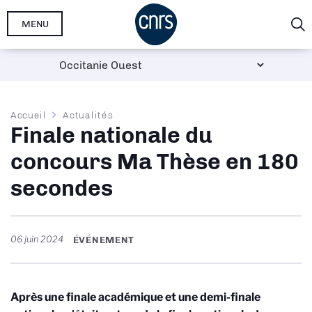
Aller
MENU
au
contenu
principal
Fil
Accueil
Actualités
Finale nationale du
d'Ariane
concours Ma Thèse en 180
secondes
06 juin 2024
ÉVÉNEMENT
Après une finale académique et une demi-finale