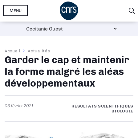
Aller
MENU
au
contenu
principal
Fil
Accueil
Actualités
Garder le cap et maintenir
d'Ariane
la forme malgré les aléas
développementaux
03 février 2021
RÉSULTATS SCIENTIFIQUES
BIOLOGIE