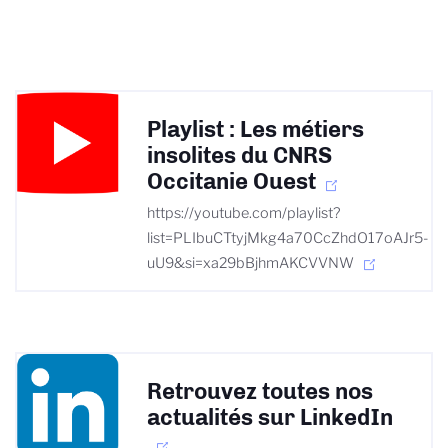
Playlist : Les métiers
insolites du CNRS
Occitanie Ouest
https://youtube.com/playlist?
list=PLIbuCTtyjMkg4a70CcZhdO17oAJr5-
uU9&si=xa29bBjhmAKCVVNW
Retrouvez toutes nos
actualités sur LinkedIn