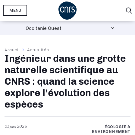
Aller
MENU
au
contenu
principal
Fil
Accueil
Actualités
Ingénieur dans une grotte
d'Ariane
naturelle scientifique au
CNRS : quand la science
explore l’évolution des
espèces
01 juin 2026
ÉCOLOGIE &
ENVIRONNEMENT