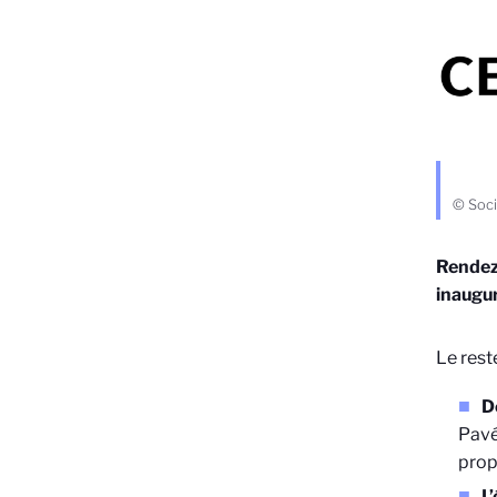
© Soci
Rendez
inaugur
Le rest
D
Pavé
prop
L