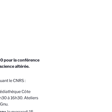
0 pour la conférence
science altérée.
uant le CNRS :
 Médiathèque Côte
h30 à 16h30. Ateliers
OGnu.
veau
, le mercredi 15