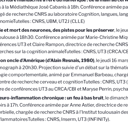
 à la Médiathèque José Cabanis à 18h. Conférence animée pa
gé de recherche CNRS au laboratoire Cognition, langues, lan
onomie
Tutelles : CNRS, UBM, UT2J
(CLLE)
ie et mort des neurones, des pistes pour les préserver
, le j
oulouse à 18h30. Conférence animée par Marie-Christine Miqu
érences UT3 et Claire Rampon, directrice de recherche CNRS
erches sur la cognition animale
Tutelles : CNRS, UT3
(CRCA/CB
on oncle d’Amérique (d’Alain Resnais, 1980)
, le jeudi 16 mar
ograph à 20h30. Projection suivie d’un débat sur la thématiq
ogie comportementale, animé par Emmanuel Barbeau, charg
entre de recherche cerveau et cognition
Tutelles : CNRS, UT3
(
re de conférences UT3 au CRCA/CBI et Maryse Perrin, psycha
euro-inflammation chronique : un feu à bas bruit
, le dimanc
irs à 17h. Conférence animée par Anne Astier, directrice de 
rbielle, chargée de recherche CNRS à l’Institut toulousain de
nflammatoires
Tutelles : CNRS, Inserm, UT3
(INFINITy).