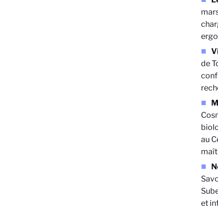
mars
char
erg
V
de T
conf
rech
M
Cosm
biol
au C
maît
N
Savo
Sube
et i