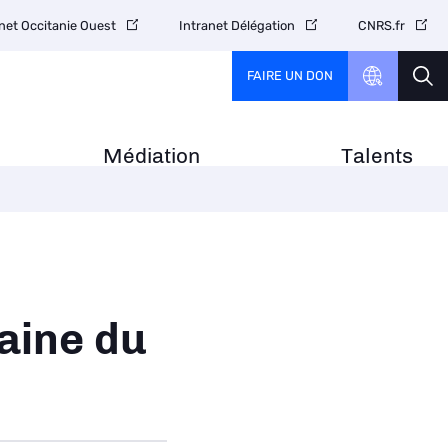
net Occitanie Ouest
Intranet Délégation
CNRS.fr
FAIRE UN DON
Médiation
Talents
aine du