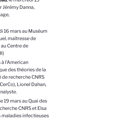
r Jérémy Danna,
gage,
eudi 16 mars au Muséum
el, maîtresse de
 au Centre de
I)
s à l’American
ue des théories de la
é de recherche CNRS
CerCo), Lionel Dahan,
nalyste.
he 19 mars au Quai des
recherche CNRS et Elsa
s maladies infectieuses