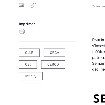
21 févrie
Imprimer
Pour la
s’inves
théâtre
CLLE
CRCA
patrona
Semaine
CBI
CERCO
décliné
Infinity