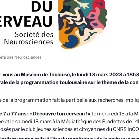
été des Neurosciences
-vous au Muséum de Toulouse, le lundi 13 mars 2023 à 18h3
ale de la programmation toulousaine sur le thème de la con
e de la programmation fait la part belle aux recherches impliq
e 7 à 77 ans : « Découvre ton cerveau ! »
, le mercredi 15 à la
e et le samedi 18 mars à la Médiathèque des Pradettes de 14
osés par le club jeunes sciences et citoyen·nes du CNRS InC
’écriture manuscrite à l’ère du numérique : de la main au cer