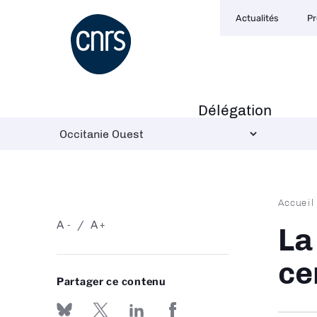
Navigation
Aller
Actualités
Pr
secondaire
au
contenu
principal
Délégation
Navigation
principale
Fil
Accueil
d'Ari
A
A
-
+
La
ce
Partager ce contenu