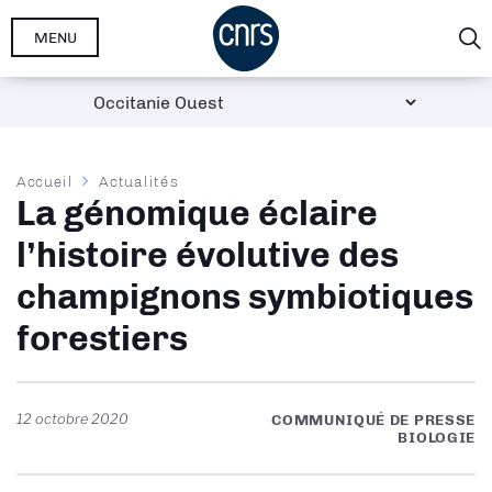
Aller
MENU
au
contenu
principal
Fil
Accueil
Actualités
La génomique éclaire
d'Ariane
l’histoire évolutive des
champignons symbiotiques
forestiers
12 octobre 2020
COMMUNIQUÉ DE PRESSE
BIOLOGIE