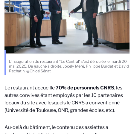
L'inauguration du restaurant "Le Central" s'est déroulée le mardi 20
mai 2025. De gauche à droite, Jocely Méré, Philippe Burdet et David
Rechatin. @Chloé Sénat
Le restaurant accueille
70% de personnels CNRS
, les
autres convives étant employés par les 10 partenaires
locaux du site avec lesquels le CNRS a conventionné
(Université de Toulouse, ONR, grandes écoles, etc).
Au-delà du bâtiment, le contenu des assiettes a