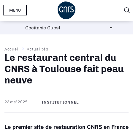
Aller
MENU
au
contenu
principal
Fil
Accueil
Actualités
Le restaurant central du
d'Ariane
CNRS à Toulouse fait peau
neuve
22 mai 2025
INSTITUTIONNEL
Le premier site de restauration CNRS en France