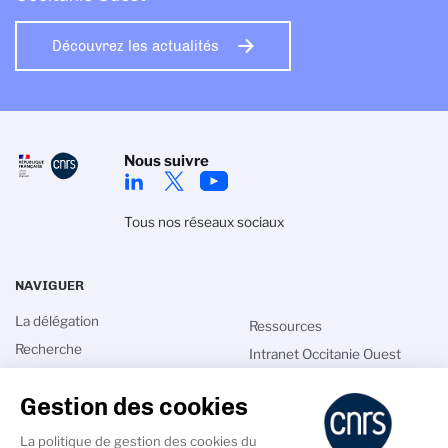
Découvrez les actualités
Nous suivre
Tous nos réseaux sociaux
NAVIGUER
La délégation
Ressources
Recherche
Intranet Occitanie Ouest
Innovation
Emploi
Gestion des cookies
Talents
Annuaires
Actualités
Covid19
La politique de gestion des cookies du