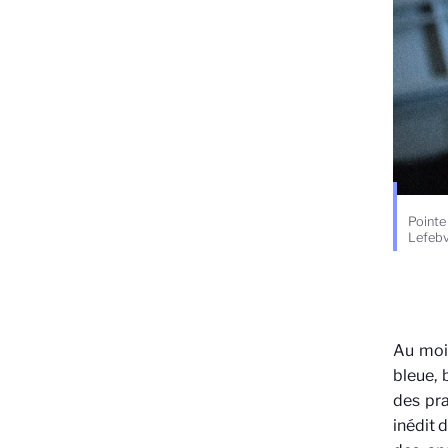
Pointe
Lefeb
Au moin
bleue, 
des pra
inédit 