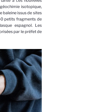
rtante à ces nouvelles
géochimie isotopique,
 baleine issus de sites
60 petits fragments de
Basque espagnol. Les
isées par le préfet de