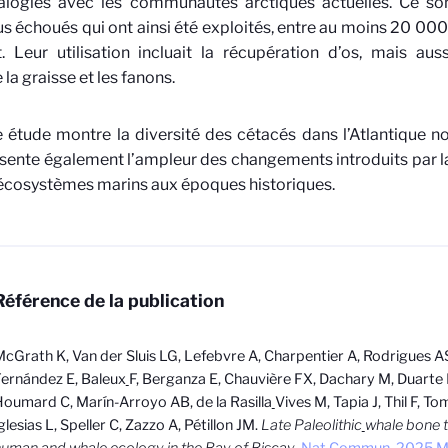
alogies avec les communautés arctiques actuelles. Ce s
us échoués qui ont ainsi été exploités, entre au moins 20 000
. Leur utilisation incluait la récupération d’os, mais aus
a graisse et les fanons.
e étude montre la diversité des cétacés dans l’Atlantique n
ésente également l’ampleur des changements introduits par l
 écosystèmes marins aux époques historiques.
Référence de la publication
cGrath K, Van der Sluis LG, Lefebvre A, Charpentier A, Rodrigues A
ernández E, Baleux
F, Berganza E, Chauvière FX, Dachary M, Duarte 
oumard C, Marín-Arroyo AB, de la Rasilla
Vives M, Tapia J, Thil F, T
glesias L, Speller C, Zazzo A, Pétillon JM.
Late Paleolithic
whale bone t
uman and whale ecology in the Bay of Biscay
.
Nat Commun. 2025 