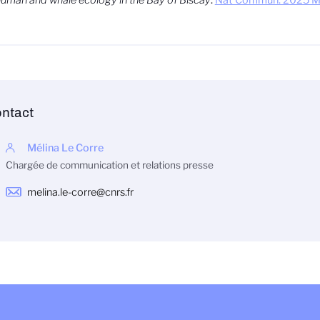
ntact
Mélina Le Corre
Chargée de communication et relations presse
melina.le-corre@cnrs.fr