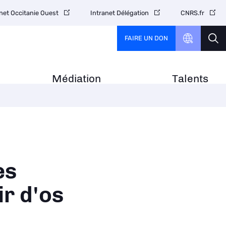
net Occitanie Ouest
Intranet Délégation
CNRS.fr
FAIRE UN DON
Médiation
Talents
es
ir d'os