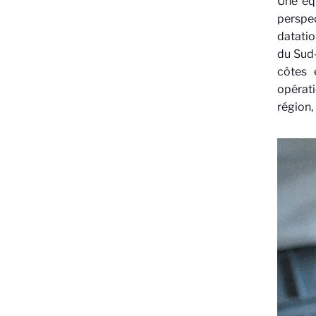
Une équ
perspe
datatio
du Sud-
côtes 
opérati
région,