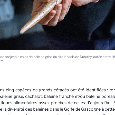
 de projectile en os de baleine grise du site landais de Duruthy, datée entre
vre
s cinq espèces de grands cétacés ont été identifiées : r
baleine grise, cachalot, baleine franche et/ou baleine boréa
tiques alimentaires assez proches de celles d’aujourd’hui. 
de la diversité des baleines dans le Golfe de Gascogne à cette