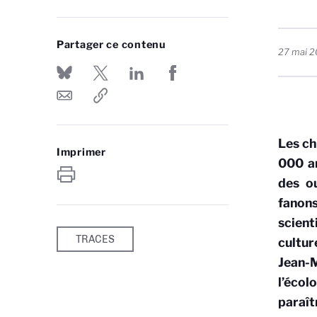
Partager ce contenu
27 mai 
Les ch
Imprimer
000 an
des ou
fanons
scient
TRACES
cultur
Jean-
l’écol
paraît