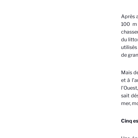
Après a
100 m 
chasseu
du litt
utilisé
de gran
Mais de
et à l’
l’Ouest
sait dé
mer, m
Cinq es