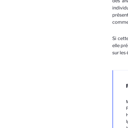
des an
individ
présent
comme l
Si cett
elle pr
sur les
M
F
H
I
h