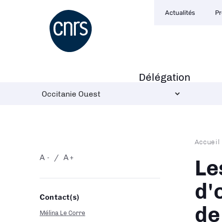
Navigation
Aller
Actualités
Pr
secondaire
au
contenu
principal
Délégation
Navigation
principale
Fil
Accueil
d'Ari
A
A
-
+
Le
d'
Contact(s)
de
Mélina Le Corre