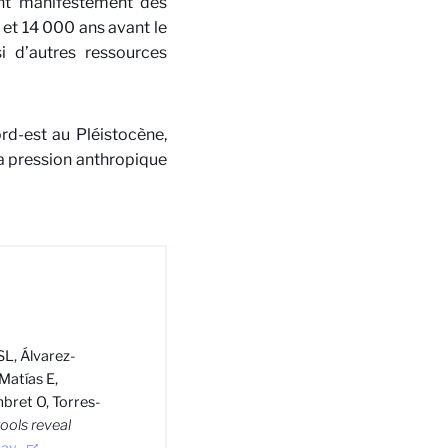
ont manifestement des
 et 14 000 ans avant le
si d’autres ressources
ord-est au Pléistocène,
a pression anthropique
SL, Álvarez-
Matías E,
ombret O, Torres-
ools reveal
May
.