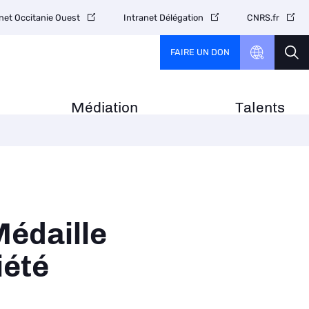
net Occitanie Ouest
Intranet Délégation
CNRS.fr
FAIRE UN DON
Médiation
Talents
Médaille
iété