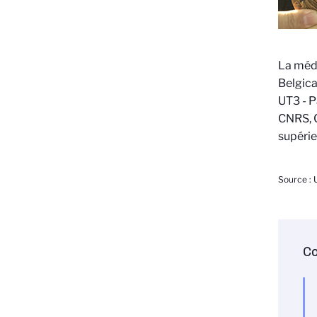
La méda
Belgica
UT3 - P
CNRS, C
supérie
Source : U
Co