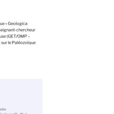
ue « Geologica
nseignant-chercheur
ouse (GET/OMP –
 sur le Paléozoïque
oire