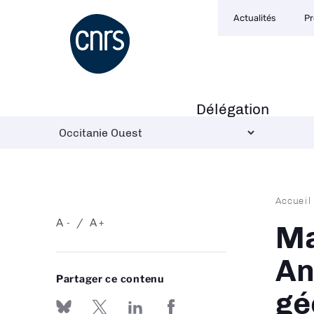
Navigation
Aller
Actualités
Pr
secondaire
au
contenu
principal
Délégation
Navigation
principale
Fil
Accueil
d'Ari
A
A
-
+
Ma
An
Partager ce contenu
gé