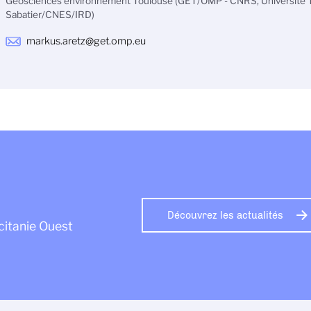
Géosciences environnement Toulouse (GET/OMP - CNRS, Université Tou
Sabatier/CNES/IRD)
markus.aretz@get.omp.eu
Découvrez les actualités
citanie Ouest