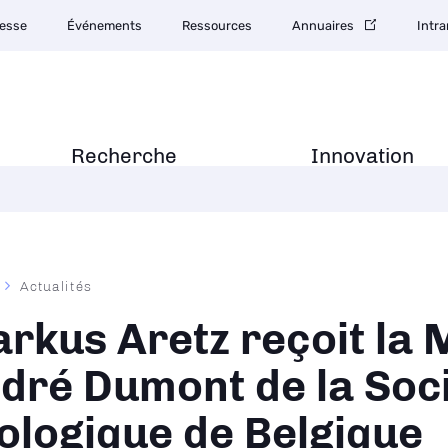
esse
Événements
Ressources
Annuaires
Intra
Recherche
Innovation
Actualités
ane
rkus Aretz reçoit la 
dré Dumont de la Soc
ologique de Belgique