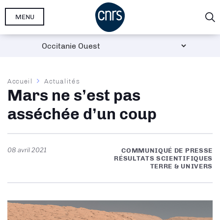
Aller
MENU
au
contenu
principal
Fil
Accueil
Actualités
Mars ne s’est pas
d'Ariane
asséchée d’un coup
08 avril 2021
COMMUNIQUÉ DE PRESSE
RÉSULTATS SCIENTIFIQUES
TERRE & UNIVERS