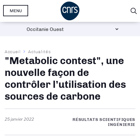
Aller
MENU
au
contenu
principal
Fil
Accueil
Actualités
"Metabolic contest", une
d'Ariane
nouvelle façon de
contrôler l’utilisation des
sources de carbone
25 janvier 2022
RÉSULTATS SCIENTIFIQUES
INGÉNIERIE