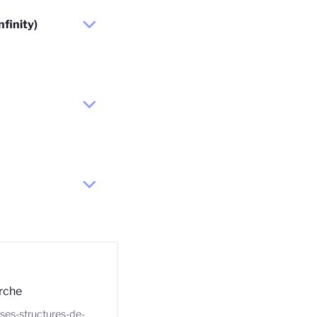
nfinity)
erche
e-ses-structures-de-