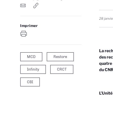
28 janvi
Imprimer
La rech
MCD
Restore
des rec
quatre 
Infinity
CRCT
du CNRS
CBI
L’Unité