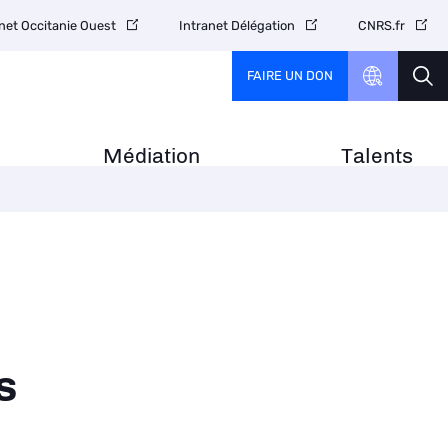
net Occitanie Ouest
Intranet Délégation
CNRS.fr
FAIRE UN DON
Médiation
Talents
s