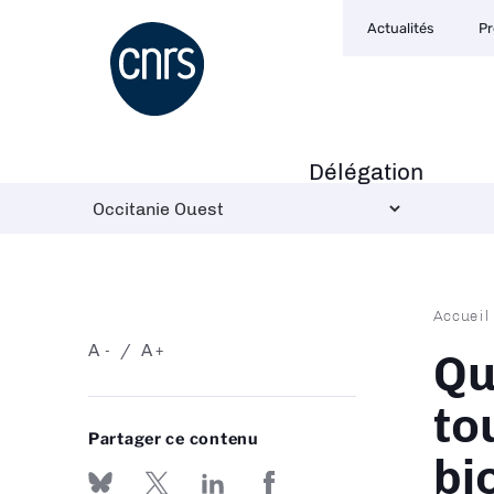
Navigation
Aller
Actualités
Pr
secondaire
au
contenu
principal
Délégation
Navigation
principale
Fil
Accueil
d'Ari
A
A
-
+
Qu
to
Partager ce contenu
bi