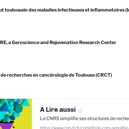
tut toulousain des maladies infectieuses et inflammatoires (I
E, a Geroscience and Rejuvenation Research Center
 de recherches en cancérologie de Toulouse (CRCT)
A Lire aussi
Le CNRS simplifie ses structures de rech
https://www.cnrs.fr/fr/cnrsinfo/le-cnrs-simplifi