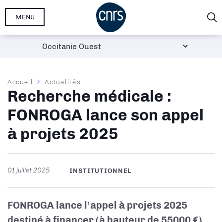
Aller
MENU
au
contenu
principal
Fil
Accueil
Actualités
Recherche médicale :
d'Ariane
FONROGA lance son appel
à projets 2025
01 juillet 2025
INSTITUTIONNEL
FONROGA lance l’appel à projets 2025
destiné à financer (à hauteur de 55000 €),