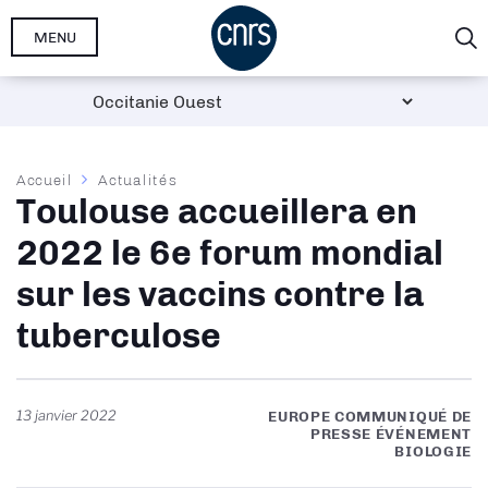
Aller
MENU
au
contenu
principal
Fil
Accueil
Actualités
Toulouse accueillera en
d'Ariane
2022 le 6e forum mondial
sur les vaccins contre la
tuberculose
13 janvier 2022
EUROPE COMMUNIQUÉ DE
PRESSE ÉVÉNEMENT
BIOLOGIE