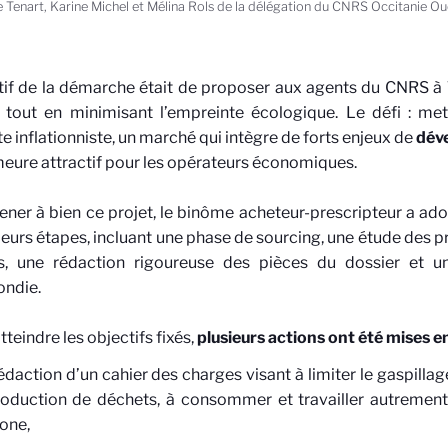
e Tenart, Karine Michel et Mélina Rols de la délégation du CNRS Occitanie O
tif de la démarche était de proposer aux agents du CNRS à
, tout en minimisant l’empreinte écologique. Le défi : me
e inflationniste, un marché qui intègre de forts enjeux de
dév
eure attractif pour les opérateurs économiques.
ner à bien ce projet, le binôme acheteur-prescripteur a a
ieurs étapes, incluant une phase de sourcing, une étude des p
es, une rédaction rigoureuse des pièces du dossier et u
ondie.
tteindre les objectifs fixés,
plusieurs actions ont été mises e
édaction d’un cahier des charges visant à limiter le gaspillag
roduction de déchets, à consommer et travailler autrement
one,