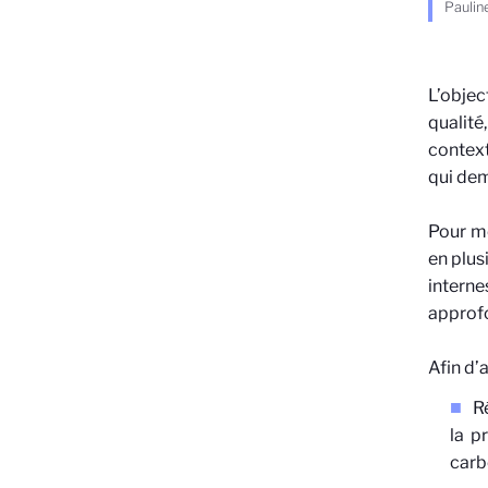
Paulin
L’objec
qualité
context
qui dem
Pour me
en plus
intern
approf
Afin d’a
R
la p
carb