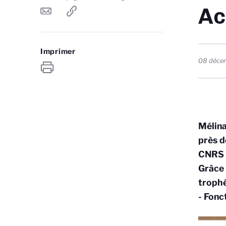
Ac
Imprimer
08 déce
Mélina
près d
CNRS d
Grâce 
trophé
- Fonc