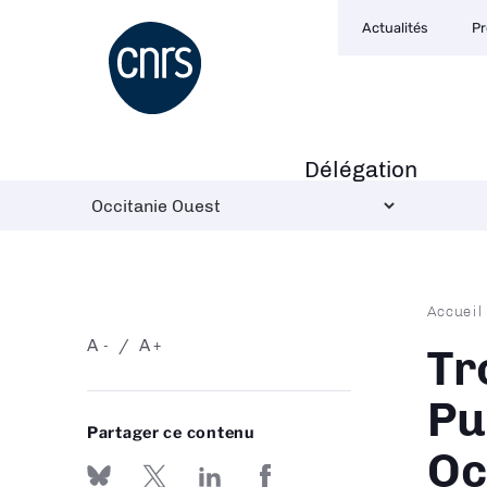
Navigation
Aller
Actualités
Pr
secondaire
au
contenu
principal
Délégation
Navigation
principale
Fil
Accueil
d'Ari
A
A
-
+
Tr
Pu
Partager ce contenu
Oc