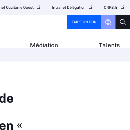
net Occitanie Ouest
Intranet Délégation
CNRS.fr
FAIRE UN DON
Médiation
Talents
de
en «