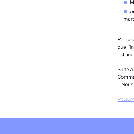
M
A
marc
Par ses
que l’i
est une
Suite à
Command
».
Nous 
Revivez