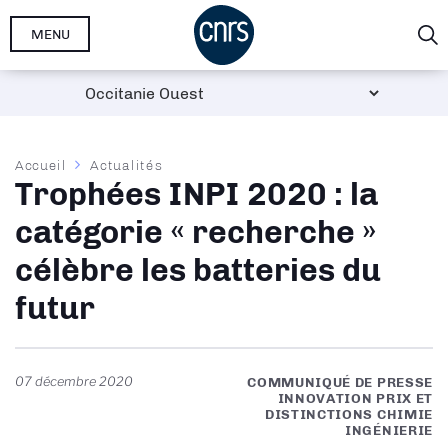
Aller
MENU
au
contenu
principal
Fil
Accueil
Actualités
Trophées INPI 2020 : la
d'Ariane
catégorie « recherche »
célèbre les batteries du
futur
07 décembre 2020
COMMUNIQUÉ DE PRESSE
INNOVATION PRIX ET
DISTINCTIONS CHIMIE
INGÉNIERIE