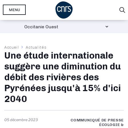
Aller
MENU
au
contenu
principal
Fil
Accueil
Actualités
Une étude internationale
d'Ariane
suggère une diminution du
débit des rivières des
Pyrénées jusqu'à 15% d'ici
2040
05 décembre 2023
COMMUNIQUÉ DE PRESSE
ÉCOLOGIE &