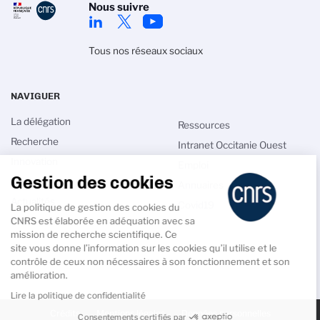
Nous suivre
Tous nos réseaux sociaux
NAVIGUER
La délégation
Ressources
Recherche
Intranet Occitanie Ouest
Innovation
Emploi
Gestion des cookies
Talents
Annuaires
Actualités
Covid19
La politique de gestion des cookies du
CNRS est élaborée en adéquation avec sa
Événements
mission de recherche scientifique. Ce
site vous donne l’information sur les cookies qu’il utilise et le
contrôle de ceux non nécessaires à son fonctionnement et son
amélioration.
Lire la politique de confidentialité
PIED
DE
Crédits
Mentions légales
Données personnelles
Consentements certifiés par