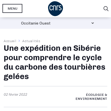
Aller
MENU
au
contenu
principal
Fil
Accueil
Actualités
Une expédition en Sibérie
d'Ariane
pour comprendre le cycle
du carbone des tourbières
gelées
02 février 2022
ÉCOLOGIE &
ENVIRONNEMENT