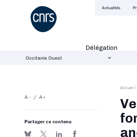
Navigation
Aller
Actualités
Pr
secondaire
au
contenu
principal
Délégation
Navigation
principale
Fil
Accueil
d'Ari
A
A
-
+
Ve
fo
Partager ce contenu
an