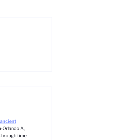
 ancient
n-Orlando A.,
 through time