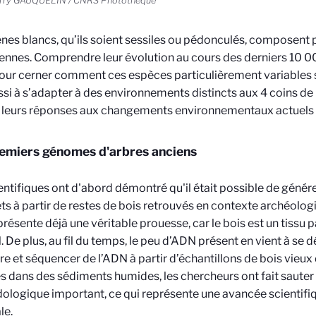
erry GAUQUELIN / CNRS Photothèque
nes blancs, qu’ils soient sessiles ou pédonculés, composent p
nnes. Comprendre leur évolution au cours des derniers 10
00
our cerner comment ces espèces particulièrement variables s
ssi à s’adapter à des environnements distincts aux 4 coins de l
 leurs réponses aux changements environnementaux actuels e
emiers génomes d'arbres anciens
entifiques ont d'abord démontré qu'il était possible de géné
s à partir de restes de bois retrouvés en contexte archéolo
présente déjà une véritable prouesse, car le bois est un tissu
 De plus, au fil du temps, le peu d’ADN présent en vient à se 
ire et séquencer de l’ADN à partir d’échantillons de bois vieu
s dans des sédiments humides, les chercheurs ont fait sauter
logique important, ce qui représente une avancée scientifiq
le.