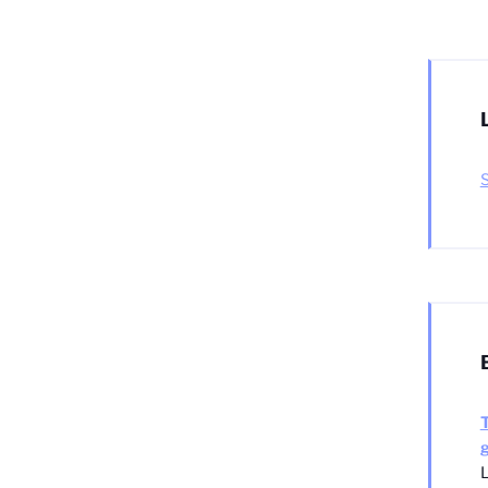
S
T
L