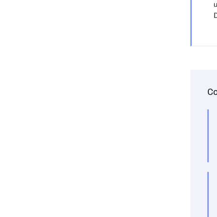
u
D
Co