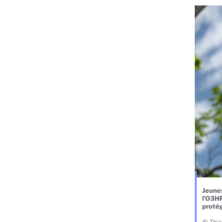
Jeunes
l'O3HP
proté