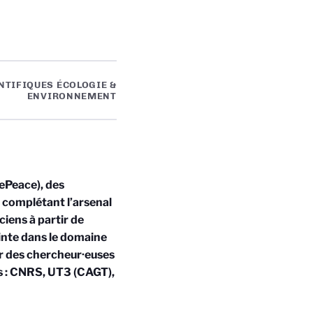
NTIFIQUES ÉCOLOGIE &
ENVIRONNEMENT
ePeace), des
n complétant l’arsenal
iens à partir de
ointe dans le domaine
ar des chercheur·euses
s : CNRS, UT3
(CAGT),