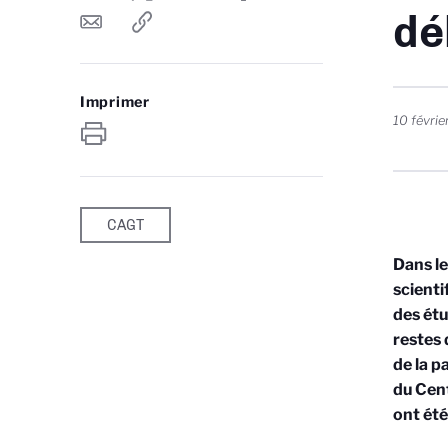
dé
Imprimer
10 févri
CAGT
Dans le
scienti
des étu
restes 
de la p
du Cen
ont été