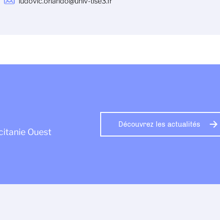
ludovic.orlando@univ-tlse3.fr
Découvrez les actualités
citanie Ouest