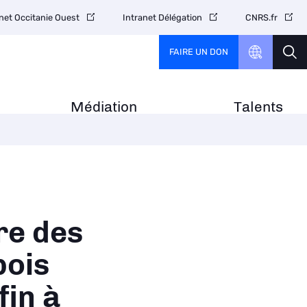
net Occitanie Ouest
Intranet Délégation
CNRS.fr
FAIRE UN DON
Médiation
Talents
re des
bois
in à