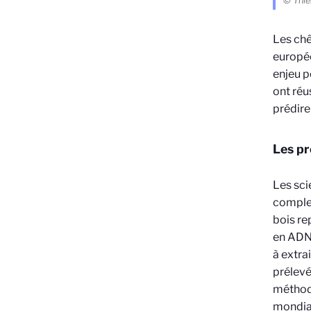
© Thi
Les chê
europée
enjeu p
ont réu
prédire
Les pr
Les sci
complet
bois re
en ADN.
à extra
prélevé
méthodo
mondia