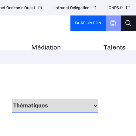
net Occitanie Ouest
Intranet Délégation
CNRS.fr
FAIRE UN DON
Médiation
Talents