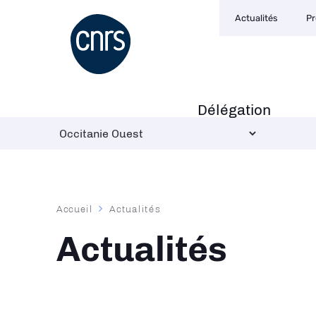
Navigation
Aller
Actualités
Pr
secondaire
au
contenu
principal
Délégation
Navigation
principale
Fil
Accueil
Actualités
d'Ariane
Actualités