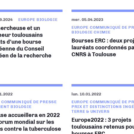
09.2024
EUROPE BIOLOGIE
mer. 05.04.2023
hercheuse et un
EUROPE COMMUNIQUÉ DE P
BIOLOGIE CHIMIE
heur toulousains
Bourses ERC : deux pro
ts d’une bourse
lauréats coordonnés pa
éenne du Conseil
CNRS à Toulouse
éen de la recherche
01.2022
lun. 10.01.2022
 COMMUNIQUÉ DE PRESSE
EUROPE COMMUNIQUÉ DE P
ENT BIOLOGIE
PRIX ET DISTINCTIONS ING
TERRE & UNIVERS
se accueillera en 2022
Europe2022 : 3 projets
forum mondial sur les
toulousains retenus pou
s contre la tuberculose
bourses ERC