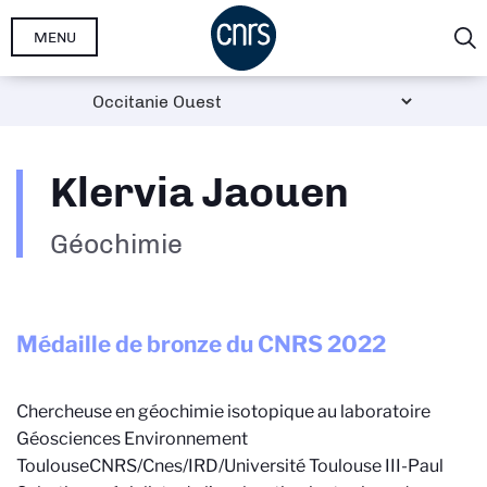
Aller
MENU
au
contenu
principal
Klervia Jaouen
Géochimie
Médaille de bronze du CNRS
2022
Chercheuse en géochimie isotopique au laboratoire
Géosciences Environnement
Toulouse
CNRS/Cnes/IRD/Université Toulouse III-Paul