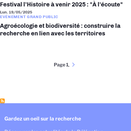
Festival l’Histoire à venir 2025 : "À l'écoute"
Lun. 19/05/2025
EVÉNEMENT GRAND PUBLIC
Agroécologie et biodiversité : construire la
recherche en lien avec les territoires
Pagination
Page 1
Page
››
suivante
Gardez un oeil sur la recherche