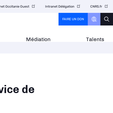
net Occitanie Ouest
Intranet Délégation
CNRS.fr
FAIRE UN DON
Médiation
Talents
vice de