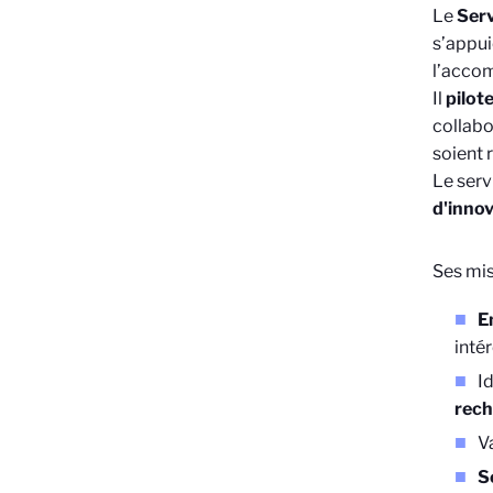
Le
Serv
s’appui
l’accom
Il
pilot
collabo
soient 
Le serv
d'inno
Ses mis
E
inté
I
rech
Va
S