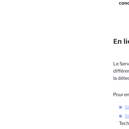
conc
En l
Le Serv
différe
la déte
Pour en
S
S
Tech