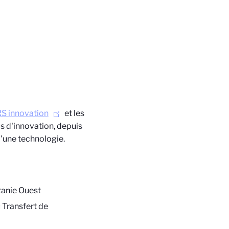
S innovation
et les
us d'innovation, depuis
d'une technologie.
itanie Ouest
u Transfert de