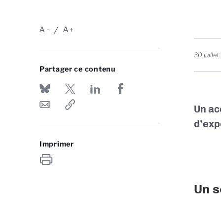
A
A
-
+
30 juille
Partager ce contenu
Un ac
d’exp
Imprimer
Un s