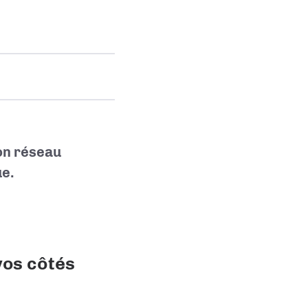
on réseau
ue.
vos côtés