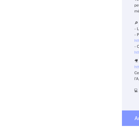
pe
mé
🔎
- 
-
P
htt
-
C
htt
🎥
htt
Ce
l’
💻
A