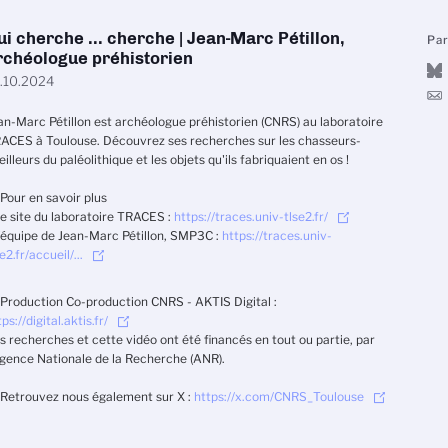
ui cherche ... cherche | Jean-Marc Pétillon,
Pa
rchéologue préhistorien
.10.2024
an-Marc Pétillon est archéologue préhistorien (CNRS) au laboratoire
ACES à Toulouse. Découvrez ses recherches sur les chasseurs-
eilleurs du paléolithique et les objets qu'ils fabriquaient en os !
 Pour en savoir plus
e site du laboratoire TRACES :
https://traces.univ-tlse2.fr/
'équipe de Jean-Marc Pétillon, SMP3C :
https://traces.univ-
e2.fr/accueil/...
 Production Co-production CNRS - AKTIS Digital :
ps://digital.aktis.fr/
s recherches et cette vidéo ont été financés en tout ou partie, par
Agence Nationale de la Recherche (ANR).
 Retrouvez nous également sur X :
https://x.com/CNRS_Toulouse