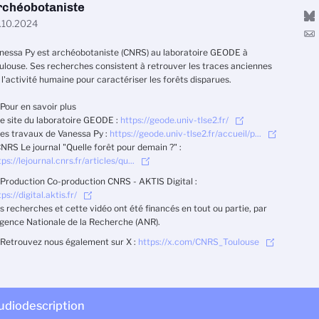
rchéobotaniste
.10.2024
nessa Py est archéobotaniste (CNRS) au laboratoire GEODE à
ulouse. Ses recherches consistent à retrouver les traces anciennes
 l'activité humaine pour caractériser les forêts disparues.
 Pour en savoir plus
Le site du laboratoire GEODE :
https://geode.univ-tlse2.fr/
es travaux de Vanessa Py :
https://geode.univ-tlse2.fr/accueil/p...
NRS Le journal "Quelle forêt pour demain ?" :
tps://lejournal.cnrs.fr/articles/qu...
 Production Co-production CNRS - AKTIS Digital :
ps://digital.aktis.fr/
s recherches et cette vidéo ont été financés en tout ou partie, par
Agence Nationale de la Recherche (ANR).
 Retrouvez nous également sur X :
https://x.com/CNRS_Toulouse
udiodescription