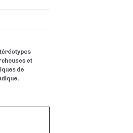
stéréotypes
ercheuses et
tiques de
udique.