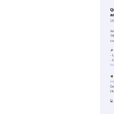
Q
a
18
Je
TR
cu
🔎
-
L
-
L
tls
🎥
htt
Ce
l’
💻