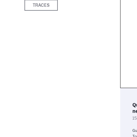
TRACES
Q
n
15
Gu
To