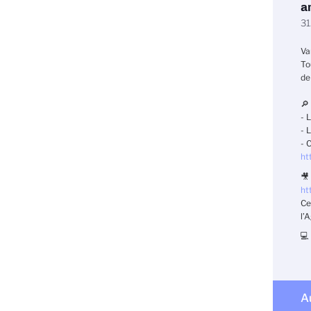
a
31
Va
To
de
🔎
- 
-
L
-
C
ht
🎥
htt
Ce
l’
💻
A