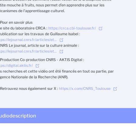
tite mouche à fruits, nous permet d'en apprendre plus sur les
canismes de l'apprentissage culturel.
 Pour en savoir plus
Le site du laboratoire CRCA :
https://crca.cbi-toulouse.fr/
ublication sur les travaux de Guillaume Isabel :
ps://lejournal.cnrs.fr/articles/et...
NRS Le journal, article sur la culture animale :
ps://lejournal.cnrs.fr/articles/et...
 Production Co-production CNRS - AKTIS Digital :
ps://digital.aktis.fr/
s recherches et cette vidéo ont été financés en tout ou partie, par
Agence Nationale de la Recherche (ANR).
 Retrouvez nous également sur X :
https://x.com/CNRS_Toulouse
udiodescription