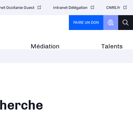
net Occitanie Ouest
Intranet Délégation
CNRS.fr
FAIRE UN DON
Médiation
Talents
 cherche